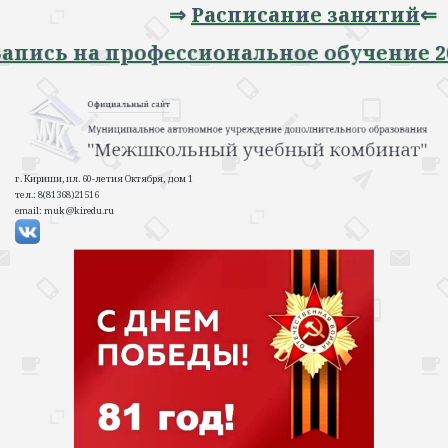
⇒
Расписание занятий
⇐
Запись на профессиональное обучение 2
г. Кириши, пл. 60-летия Октября, дом 1
тел.: 8(81368)21516
email: muk@kiredu.ru