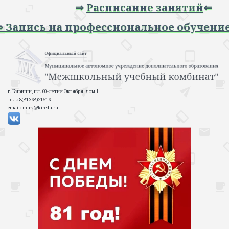
⇒
Расписание занятий
⇐
пись на профессиональное обучение 202
г. Кириши, пл. 60-летия Октября, дом 1
тел.: 8(81368)21516
email: muk@kiredu.ru