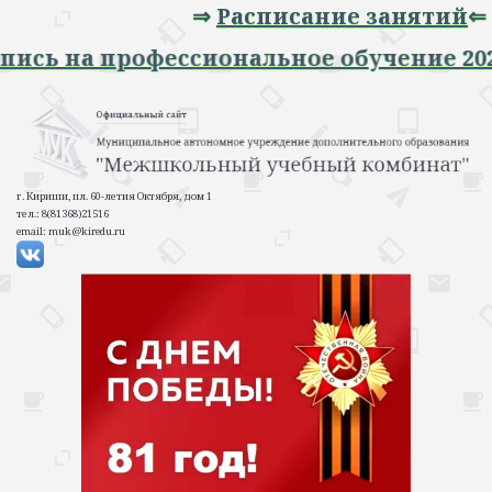
⇒
Расписание занятий
⇐
⇒ Запись на профессиональное обучение 
г. Кириши, пл. 60-летия Октября, дом 1
тел.: 8(81368)21516
email: muk@kiredu.ru