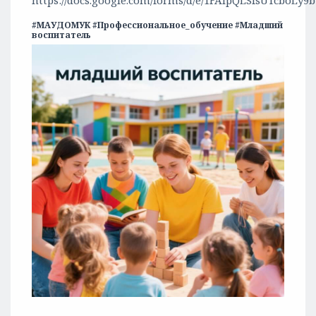
https://docs.google.com/forms/d/e/1FAIpQLSfsUTcbo
#МАУДОМУК #Профессиональное_обучение #Младший
воспитатель