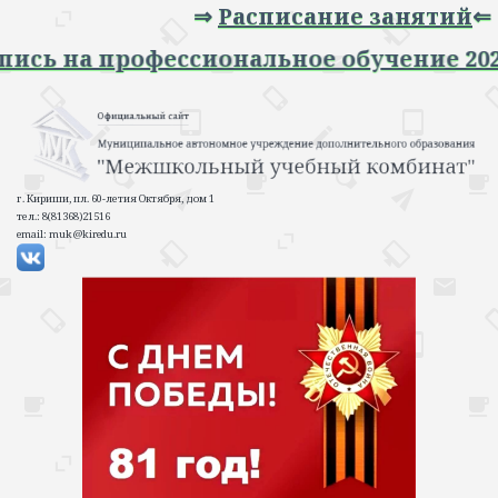
⇒
Расписание занятий
⇐
⇒ Запись на профессиональное обучение
г. Кириши, пл. 60-летия Октября, дом 1
тел.: 8(81368)21516
email: muk@kiredu.ru