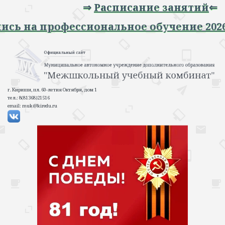
⇒
Расписание занятий
⇐
 Запись на профессиональное обучение 
г. Кириши, пл. 60-летия Октября, дом 1
тел.: 8(81368)21516
email: muk@kiredu.ru