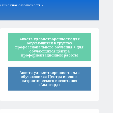
ационная безопасность
Анкета удовлетворенности для
обучающихся в группах
профессионального обучения + для
обучающихся центра
профориентационной работы
Анкета удовлетворенности для
обучающихся Центра военно-
патриотического воспитания
«Авангард»