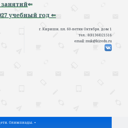
ий
⇐
ебный год ⇐
г. Кириши, пл. 60-летия Октября, дом 1
тел.: 8(81368)21516
email: muk@kiredu.ru
ети. Олимпиады.