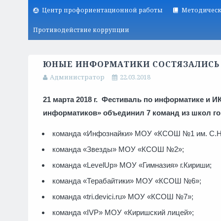
Центр профориентационной работы
Методическ
Противодействие коррупции
ЮНЫЕ ИНФОРМАТИКИ СОСТЯЗАЛИСЬ 
Администратор
22.03.2018
21 марта 2018 г. Фестиваль по информатике и 
информатиков» объединил 7 команд из школ го
команда «Инфознайки» МОУ «КСОШ №1 им. С
команда «Звезды» МОУ «КС
команда «LevelUp» МОУ «Гимназия»
команда «Терабайтики» МОУ «КС
команда «tri.devici.ru» МОУ «КСОШ №7»;
команда «IVP» МОУ «Киришский лицей»;