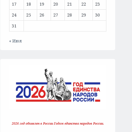
17
18
19
20
21
22
23
24
25
26
27
28
29
30
31
« Июл
2026 год объявлен в России Годом единства народов России.