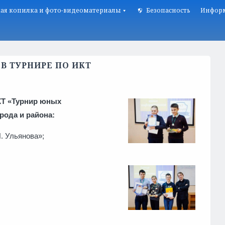
ая копилка и фото-видеоматериалы
Безопасность
Информ
В ТУРНИРЕ ПО ИКТ
ИКТ «Турнир юных
рода и района:
.Н. Ульянова»;
ОШ №2»;
 г.Кириши;
ОШ №6»;