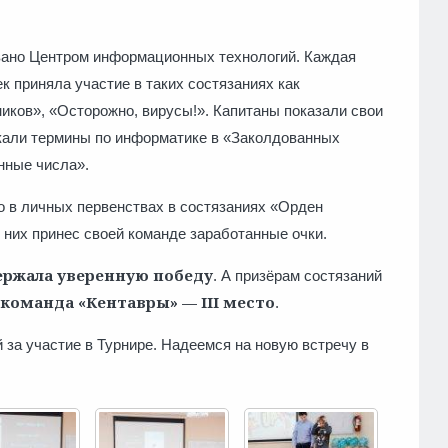
евская СОШ»;
вано Центром информационных технологий. Каждая
ек приняла участие в таких состязаниях как
иков», «Осторожно, вирусы!». Капитаны показали свои
скали термины по информатике в «Заколдованных
нные числа».
о в личных первенствах в состязаниях «Орден
 них принес своей команде заработанные очки.
держала уверенную победу
. А призёрам состязаний
 команда «Кентавры» — III место
.
 за участие в Турнире. Надеемся на новую встречу в