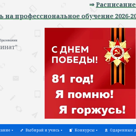
⇒
Расписание занят
рофессиональное обучение 2026-2027 уч
сание
Выбирай и учись
Конкурсы
Одаренные д