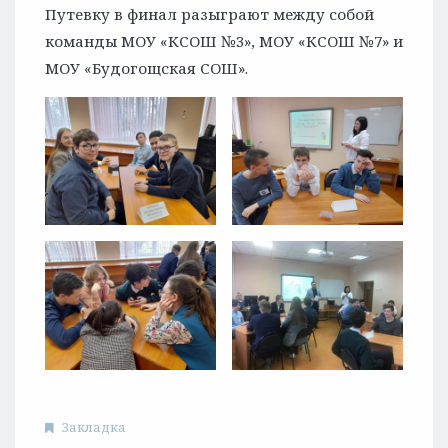
Путевку в финал разыграют между собой
команды МОУ «КСОШ №3», МОУ «КСОШ №7» и
МОУ «Будогощская СОШ».
Закладка