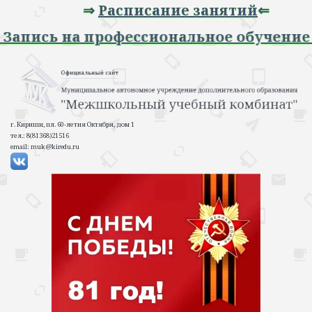
⇒
Расписание занятий
⇐
пись на профессиональное обучение 202
г. Кириши, пл. 60-летия Октября, дом 1
тел.: 8(81368)21516
email: muk@kiredu.ru