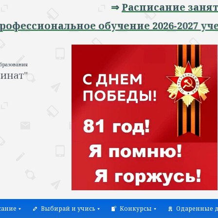
⇒
Расписание занятий
⇐
сиональное обучение 2026-2027 учебный
сание
Выбирай и учись
Конкурсы
Одаренные д