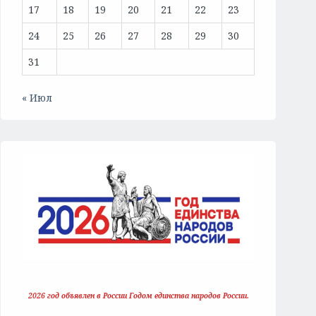
17
18
19
20
21
22
23
24
25
26
27
28
29
30
31
« Июл
2026 год объявлен в России Годом единства народов России.