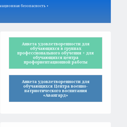
ационная безопасность
Анкета удовлетворенности для
обучающихся в группах
профессионального обучения + для
обучающихся центра
профориентационной работы
Анкета удовлетворенности для
обучающихся Центра военно-
патриотического воспитания
«Авангард»