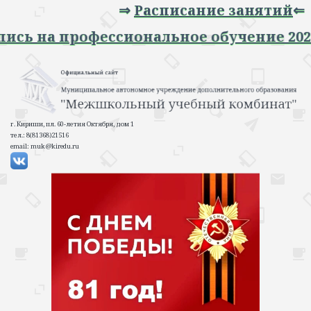
⇒
Расписание занятий
⇐
⇒ Запись на профессиональное обучение 
г. Кириши, пл. 60-летия Октября, дом 1
тел.: 8(81368)21516
email: muk@kiredu.ru