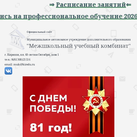
⇒
Расписание занятий
⇐
Запись на профессиональное обучение 20
г. Кириши, пл. 60-летия Октября, дом 1
тел.: 8(81368)21516
email: muk@kiredu.ru