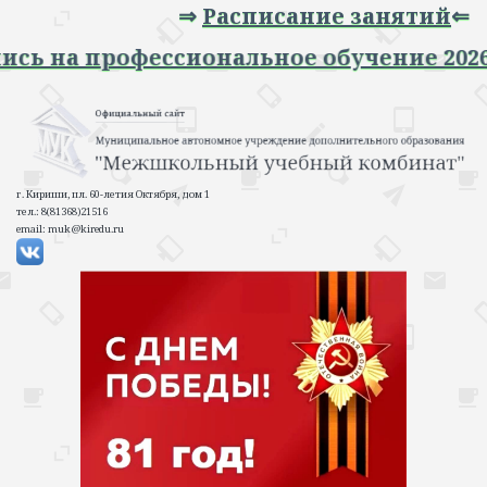
⇒
Расписание занятий
⇐
Запись на профессиональное обучение 2
г. Кириши, пл. 60-летия Октября, дом 1
тел.: 8(81368)21516
email: muk@kiredu.ru