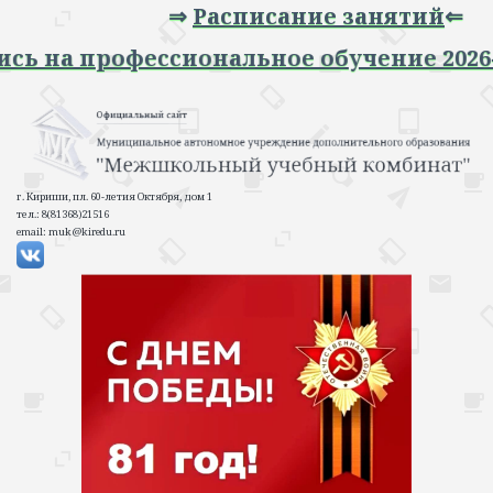
⇒
Расписание занятий
⇐
Запись на профессиональное обучение 2
г. Кириши, пл. 60-летия Октября, дом 1
тел.: 8(81368)21516
email: muk@kiredu.ru