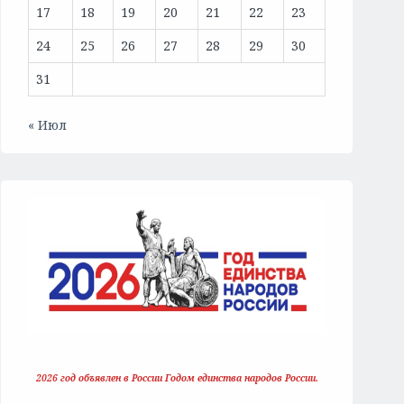
17
18
19
20
21
22
23
24
25
26
27
28
29
30
31
« Июл
2026 год объявлен в России Годом единства народов России.