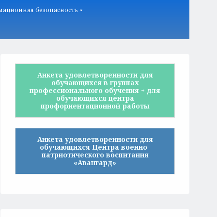
ационная безопасность
Анкета удовлетворенности для
обучающихся в группах
профессионального обучения + для
обучающихся центра
профориентационной работы
Анкета удовлетворенности для
обучающихся Центра военно-
патриотического воспитания
«Авангард»