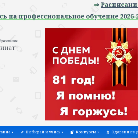
⇒
Расписание за
а профессиональное обучение 2026-2027
сание
Выбирай и учись
Конкурсы
Одаренные д