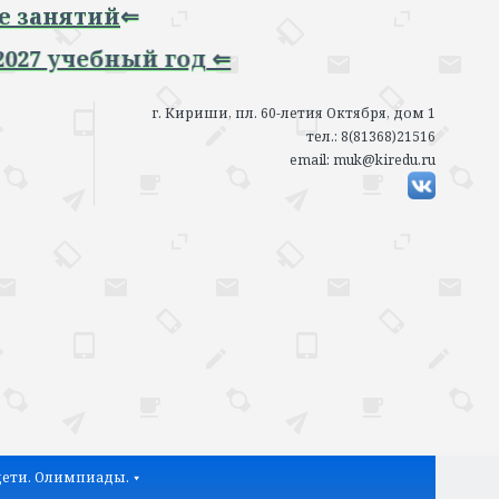
нятий
⇐
 учебный год ⇐
г. Кириши, пл. 60-летия Октября, дом 1
тел.: 8(81368)21516
email: muk@kiredu.ru
ети. Олимпиады.