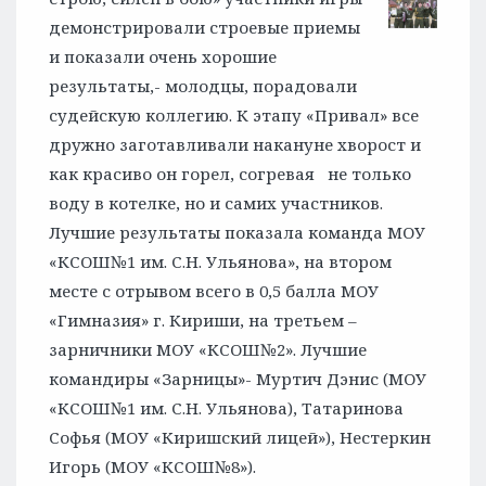
демонстрировали строевые приемы
и показали очень хорошие
результаты,- молодцы, порадовали
судейскую коллегию. К этапу «Привал» все
дружно заготавливали накануне хворост и
как красиво он горел, согревая не только
воду в котелке, но и самих участников.
Лучшие результаты показала команда МОУ
«КСОШ№1 им. С.Н. Ульянова», на втором
месте с отрывом всего в 0,5 балла МОУ
«Гимназия» г. Кириши, на третьем –
зарничники МОУ «КСОШ№2». Лучшие
командиры «Зарницы»- Муртич Дэнис (МОУ
«КСОШ№1 им. С.Н. Ульянова), Татаринова
Софья (МОУ «Киришский лицей»), Нестеркин
Игорь (МОУ «КСОШ№8»).