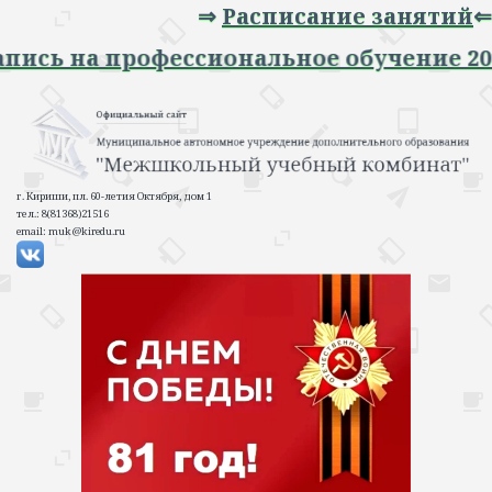
⇒
Расписание занятий
⇐
⇒ Запись на профессиональное обучение
г. Кириши, пл. 60-летия Октября, дом 1
тел.: 8(81368)21516
email: muk@kiredu.ru