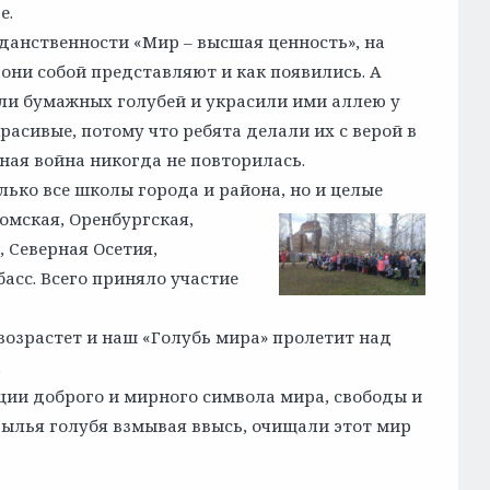
е.
анственности «Мир – высшая ценность», на
 они собой представляют и как появились. А
ли бумажных голубей и украсили ими аллею у
расивые, потому что ребята делали их с верой в
ная война никогда не повторилась.
ько все школы города и района, но и целые
омская, Оренбургская,
, Северная Осетия,
асс. Всего приняло участие
 возрастет и наш «Голубь мира» пролетит над
.
ции доброго и мирного символа мира, свободы и
рылья голубя взмывая ввысь, очищали этот мир