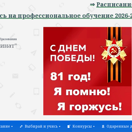
⇒
Расписание зан
 профессиональное обучение 2026-2027 у
сание
Выбирай и учись
Конкурсы
Одаренные д