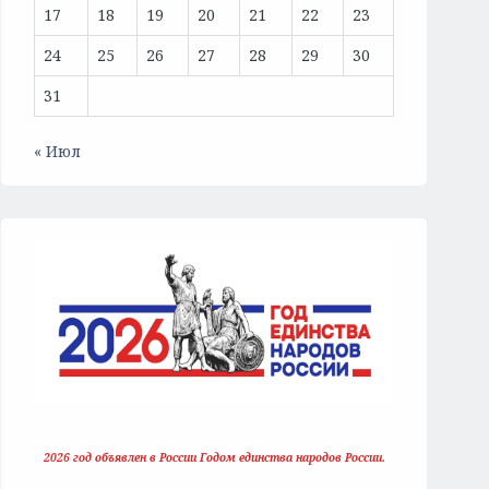
17
18
19
20
21
22
23
24
25
26
27
28
29
30
31
« Июл
2026 год объявлен в России Годом единства народов России.