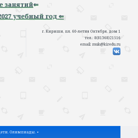
ятий
⇐
чебный год ⇐
г. Кириши, пл. 60-летия Октября, дом 1
тел.: 8(81368)21516
email: muk@kiredu.ru
ети. Олимпиады.