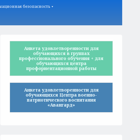
ационная безопасность
Анкета удовлетворенности для
обучающихся в группах
профессионального обучения + для
обучающихся центра
профориентационной работы
Анкета удовлетворенности для
обучающихся Центра военно-
патриотического воспитания
«Авангард»