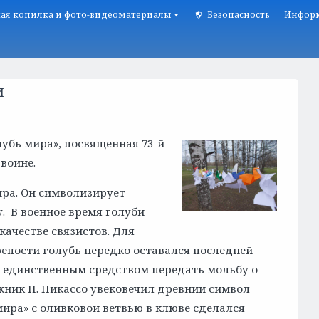
ая копилка и фото-видеоматериалы
Безопасность
Информ
И
лубь мира», посвященная 73-й
войне.
ира. Он символизирует –
. В военное время голуби
качестве связистов. Для
епости голубь нередко оставался последней
 единственным средством передать мольбу о
ник П. Пикассо увековечил древний символ
мира» с оливковой ветвью в клюве сделался