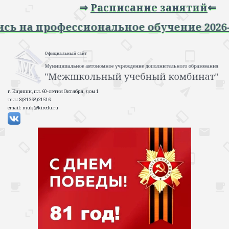
⇒
Расписание занятий
⇐
апись на профессиональное обучение 20
г. Кириши, пл. 60-летия Октября, дом 1
тел.: 8(81368)21516
email: muk@kiredu.ru