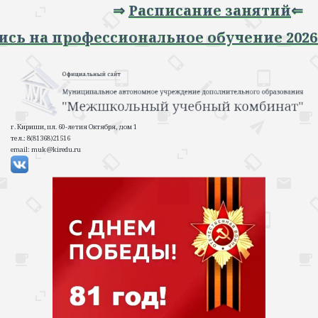
⇒
Расписание занятий
⇐
Запись на профессиональное обучение 20
г. Кириши, пл. 60-летия Октября, дом 1
тел.: 8(81368)21516
email: muk@kiredu.ru