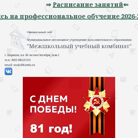
⇒
Расписание занятий
⇐
апись на профессиональное обучение 202
г. Кириши, пл. 60-летия Октября, дом 1
тел.: 8(81368)21516
email: muk@kiredu.ru