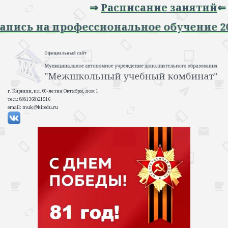
⇒
Расписание занятий
⇐
 Запись на профессиональное обучение 
г. Кириши, пл. 60-летия Октября, дом 1
тел.: 8(81368)21516
email: muk@kiredu.ru