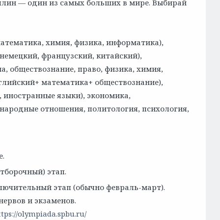
плин — один из самых больших в мире. Выбирай
атематика, химия, физика, информатика),
немецкий, французский, китайский),
, обществознание, право, физика, химия,
глийский+ математика+ обществознание),
, иностранные языки), экономика,
народные отношения, политология, психология,
е.
тборочный) этап.
лючительный этап (обычно февраль-март).
нервов и экзаменов.
ttps://olympiada.spbu.ru/