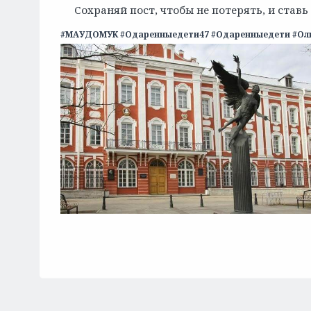
Сохраняй пост, чтобы не потерять, и ставь
#МАУДОМУК #Одаренныедети47 #Одаренныедети #Ол