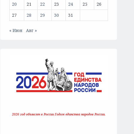
20
21
22
23
24
25
26
27
28
29
30
31
« Июн
Авг »
2026 год объявлен в России Годом единства народов России.