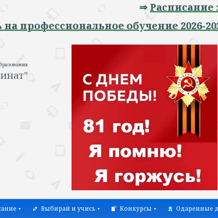
⇒
Расписание занят
рофессиональное обучение 2026-2027 уч
сание
Выбирай и учись
Конкурсы
Одаренные д