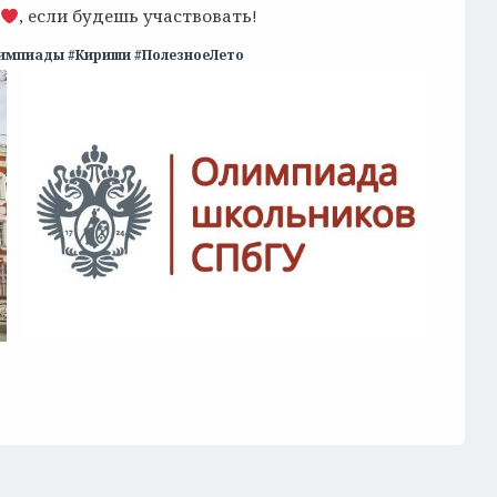
, если будешь участвовать!
импиады #Кириши #ПолезноеЛето