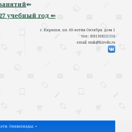
ий
⇐
ебный год ⇐
г. Кириши, пл. 60-летия Октября, дом 1
тел.: 8(81368)21516
email: muk@kiredu.ru
ети. Олимпиады.