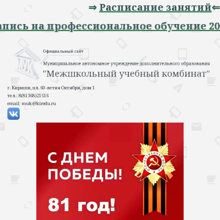
⇒
Расписание занятий
⇐
 Запись на профессиональное обучение 
г. Кириши, пл. 60-летия Октября, дом 1
тел.: 8(81368)21516
email: muk@kiredu.ru