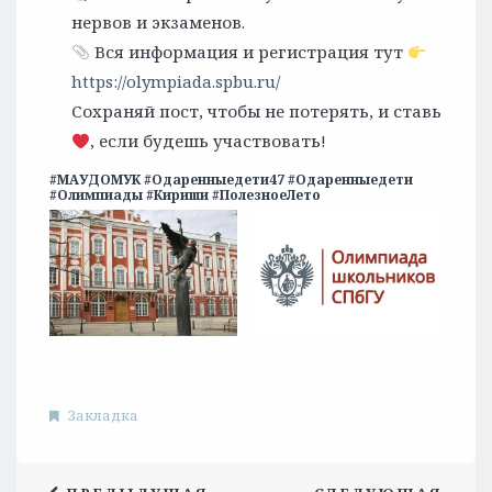
нервов и экзаменов.
Вся информация и регистрация тут
https://olympiada.spbu.ru/
Сохраняй пост, чтобы не потерять, и ставь
, если будешь участвовать!
#МАУДОМУК #Одаренныедети47 #Одаренныедети
#Олимпиады #Кириши #ПолезноеЛето
Закладка