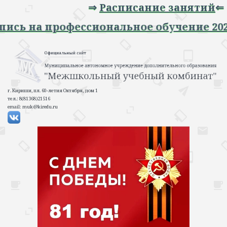
⇒
Расписание занятий
⇐
⇒ Запись на профессиональное обучение
г. Кириши, пл. 60-летия Октября, дом 1
тел.: 8(81368)21516
email: muk@kiredu.ru