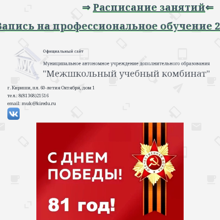
⇒
Расписание занятий
⇐
Запись на профессиональное обучение 2
г. Кириши, пл. 60-летия Октября, дом 1
тел.: 8(81368)21516
email: muk@kiredu.ru