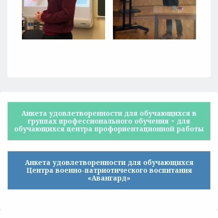
Анкета удовлетворенности для обучающихся в
группах профессионального обучения + для
обучающихся центра профориентационной работы
Анкета удовлетворенности для обучающихся
Центра военно-патриотического воспитания
«Авангард»