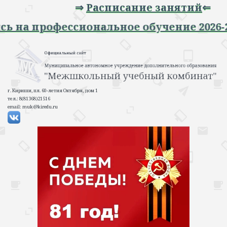
⇒
Расписание занятий
⇐
пись на профессиональное обучение 202
г. Кириши, пл. 60-летия Октября, дом 1
тел.: 8(81368)21516
email: muk@kiredu.ru