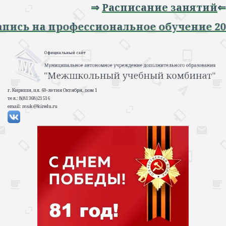
⇒
Расписание занятий
⇐
 Запись на профессиональное обучение 
г. Кириши, пл. 60-летия Октября, дом 1
тел.: 8(81368)21516
email: muk@kiredu.ru