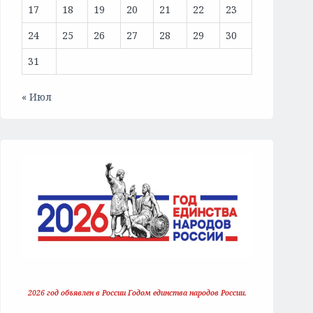
17
18
19
20
21
22
23
24
25
26
27
28
29
30
31
« Июл
2026 год объявлен в России Годом единства народов России.