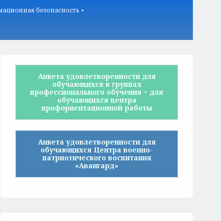
ационная безопасность
Анкета удовлетворенности для
обучающихся в группах
профессионального обучения + для
обучающихся центра
профориентационной работы
Анкета удовлетворенности для
обучающихся Центра военно-
патриотического воспитания
«Авангард»