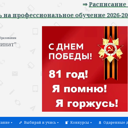
⇒
Расписание заня
рофессиональное обучение 2026-2027 уч
сание
Выбирай и учись
Конкурсы
Одаренные д