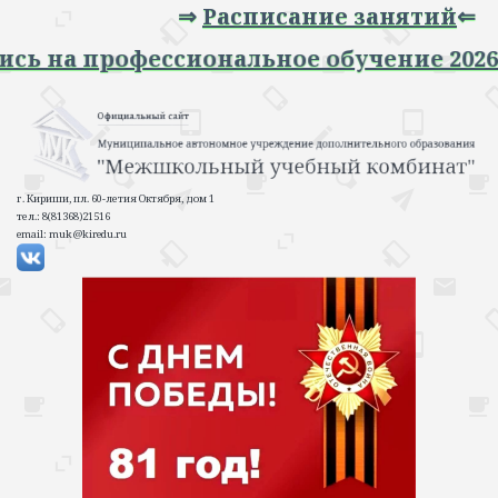
⇒
Расписание занятий
⇐
Запись на профессиональное обучение 2
г. Кириши, пл. 60-летия Октября, дом 1
тел.: 8(81368)21516
email: muk@kiredu.ru