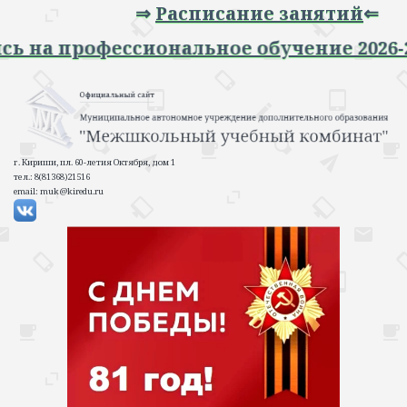
⇒
Расписание занятий
⇐
апись на профессиональное обучение 202
г. Кириши, пл. 60-летия Октября, дом 1
тел.: 8(81368)21516
email: muk@kiredu.ru