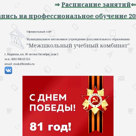
⇒
Расписание занятий
⇐
 Запись на профессиональное обучение 
г. Кириши, пл. 60-летия Октября, дом 1
тел.: 8(81368)21516
email: muk@kiredu.ru