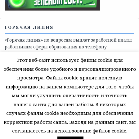
ГОРЯЧАЯ ЛИНИЯ
«Горячая линия» по вопросам выплат заработной платы
работникам сферы образования по телефону
8(81368)-214-11
Этот веб-сайт использует файлы cookie для
обеспечения более удобного и персонализированного
просмотра. Файлы cookie хранят полезную
информацию на вашем компьютере для того, чтобы
мы могли улучшить оперативность и точность
© 2026 Муниципальное автономное учреждение
дополнительного образования. Все права защищены.
нашего сайта для вашей работы. В некоторых
случаях файлы cookie необходимы для обеспечения
ВЕРНУТЬСЯ К НАЧАЛУ
корректной работы сайта. Заходя на данный сайт, вы
соглашаетесь на использование файлов cookie.
48 запросов. 3,891 секунд. 31.6218566894532 Мб