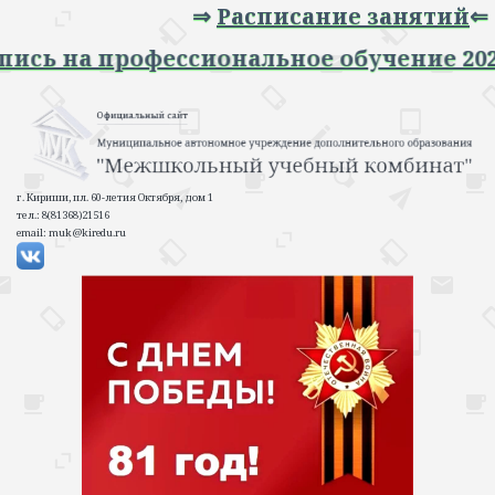
⇒
Расписание занятий
⇐
 Запись на профессиональное обучение 
г. Кириши, пл. 60-летия Октября, дом 1
тел.: 8(81368)21516
email: muk@kiredu.ru