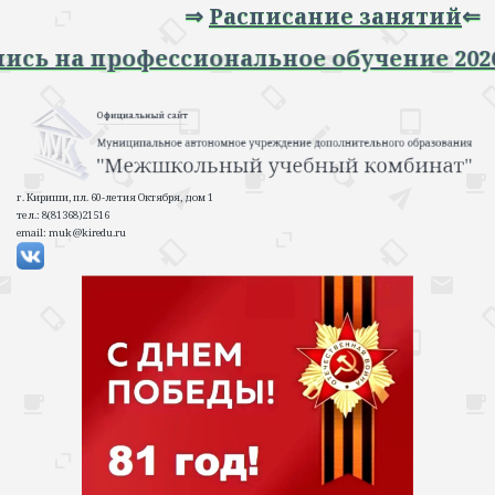
⇒
Расписание занятий
⇐
⇒ Запись на профессиональное обучение 
г. Кириши, пл. 60-летия Октября, дом 1
тел.: 8(81368)21516
email: muk@kiredu.ru