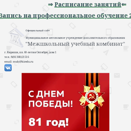
⇒
Расписание занятий
⇐
 Запись на профессиональное обучение 
г. Кириши, пл. 60-летия Октября, дом 1
тел.: 8(81368)21516
email: muk@kiredu.ru