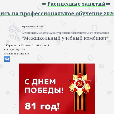
⇒
Расписание занятий
⇐
Запись на профессиональное обучение 2
г. Кириши, пл. 60-летия Октября, дом 1
тел.: 8(81368)21516
email: muk@kiredu.ru