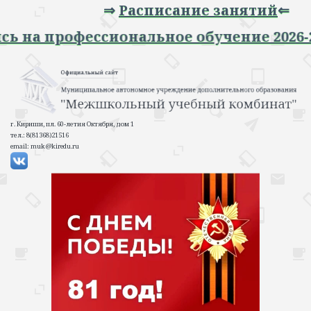
⇒
Расписание занятий
⇐
апись на профессиональное обучение 202
г. Кириши, пл. 60-летия Октября, дом 1
тел.: 8(81368)21516
email: muk@kiredu.ru