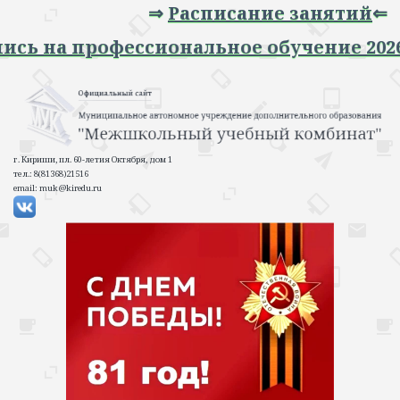
⇒
Расписание занятий
⇐
Запись на профессиональное обучение 2
г. Кириши, пл. 60-летия Октября, дом 1
тел.: 8(81368)21516
email: muk@kiredu.ru