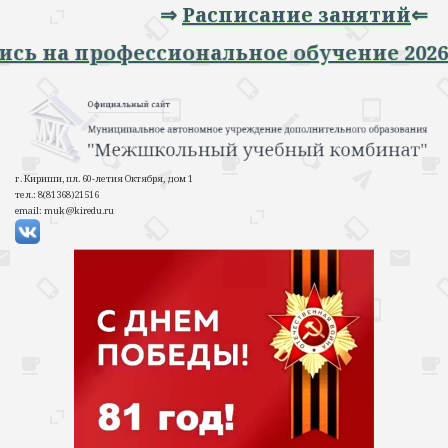
⇒
Расписание занятий
⇐
 Запись на профессиональное обучение 2
г. Кириши, пл. 60-летия Октября, дом 1
тел.: 8(81368)21516
email: muk@kiredu.ru