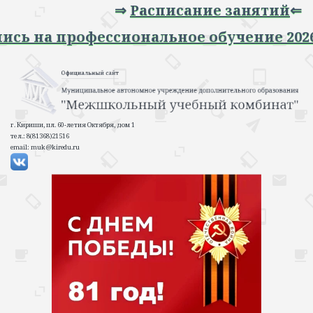
⇒
Расписание занятий
⇐
Запись на профессиональное обучение 2
г. Кириши, пл. 60-летия Октября, дом 1
тел.: 8(81368)21516
email: muk@kiredu.ru