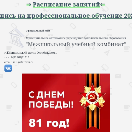
⇒
Расписание занятий
⇐
а профессиональное обучение 2026-2027
г. Кириши, пл. 60-летия Октября, дом 1
тел.: 8(81368)21516
email: muk@kiredu.ru