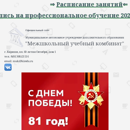
⇒
Расписание занятий
⇐
⇒ Запись на профессиональное обучение
г. Кириши, пл. 60-летия Октября, дом 1
тел.: 8(81368)21516
email: muk@kiredu.ru