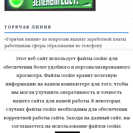
ГОРЯЧАЯ ЛИНИЯ
«Горячая линия» по вопросам выплат заработной платы
работникам сферы образования по телефону
8(81368)-214-11
Этот веб-сайт использует файлы cookie для
обеспечения более удобного и персонализированного
просмотра. Файлы cookie хранят полезную
информацию на вашем компьютере для того, чтобы
мы могли улучшить оперативность и точность
© 2026 Муниципальное автономное учреждение
дополнительного образования. Все права защищены.
нашего сайта для вашей работы. В некоторых
случаях файлы cookie необходимы для обеспечения
ВЕРНУТЬСЯ К НАЧАЛУ
корректной работы сайта. Заходя на данный сайт, вы
соглашаетесь на использование файлов cookie.
48 запросов. 1,813 секунд. 31.6184082031252 Мб