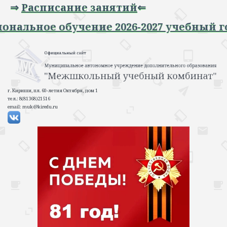
⇒
Расписание занятий
⇐
альное обучение 2026-2027 учебный год
г. Кириши, пл. 60-летия Октября, дом 1
тел.: 8(81368)21516
email: muk@kiredu.ru