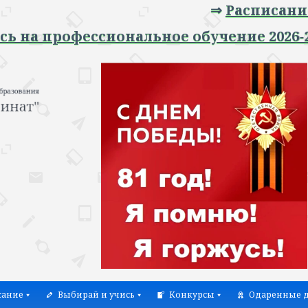
⇒
Расписание зан
 профессиональное обучение 2026-2027 у
сание
Выбирай и учись
Конкурсы
Одаренные д