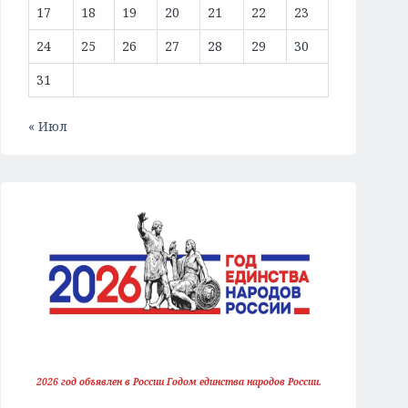
17
18
19
20
21
22
23
24
25
26
27
28
29
30
31
« Июл
2026 год объявлен в России Годом единства народов России.