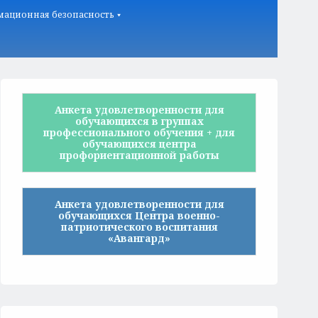
ационная безопасность
Анкета удовлетворенности для
обучающихся в группах
профессионального обучения + для
обучающихся центра
профориентационной работы
Анкета удовлетворенности для
обучающихся Центра военно-
патриотического воспитания
«Авангард»