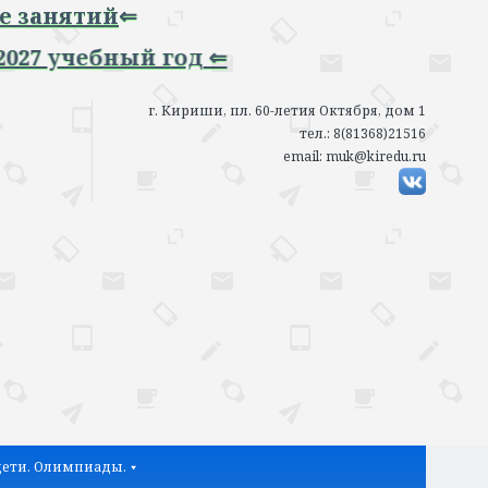
ятий
⇐
чебный год ⇐
г. Кириши, пл. 60-летия Октября, дом 1
тел.: 8(81368)21516
email: muk@kiredu.ru
ети. Олимпиады.