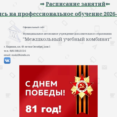
⇒
Расписание занятий
⇐
апись на профессиональное обучение 20
г. Кириши, пл. 60-летия Октября, дом 1
тел.: 8(81368)21516
email: muk@kiredu.ru