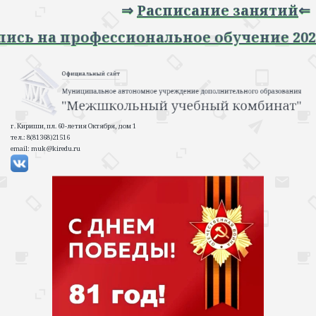
⇒
Расписание занятий
⇐
 Запись на профессиональное обучение 
г. Кириши, пл. 60-летия Октября, дом 1
тел.: 8(81368)21516
email: muk@kiredu.ru