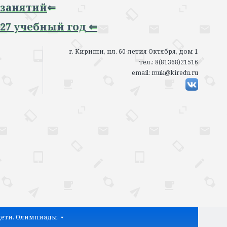
тий
⇐
ебный год ⇐
г. Кириши, пл. 60-летия Октября, дом 1
тел.: 8(81368)21516
email: muk@kiredu.ru
ети. Олимпиады.