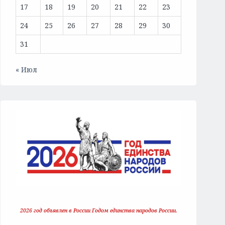
17
18
19
20
21
22
23
24
25
26
27
28
29
30
31
« Июл
2026 год объявлен в России Годом единства народов России.