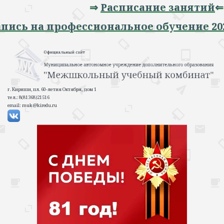
⇒
Расписание занятий
⇐
⇒ Запись на профессиональное обучение 
г. Кириши, пл. 60-летия Октября, дом 1
тел.: 8(81368)21516
email: muk@kiredu.ru