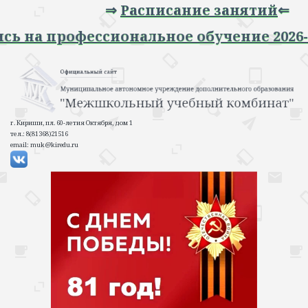
⇒
Расписание занятий
⇐
апись на профессиональное обучение 20
г. Кириши, пл. 60-летия Октября, дом 1
тел.: 8(81368)21516
email: muk@kiredu.ru