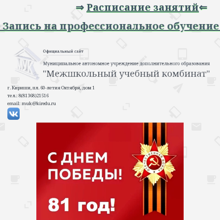
⇒
Расписание занятий
⇐
Запись на профессиональное обучение 20
г. Кириши, пл. 60-летия Октября, дом 1
тел.: 8(81368)21516
email: muk@kiredu.ru