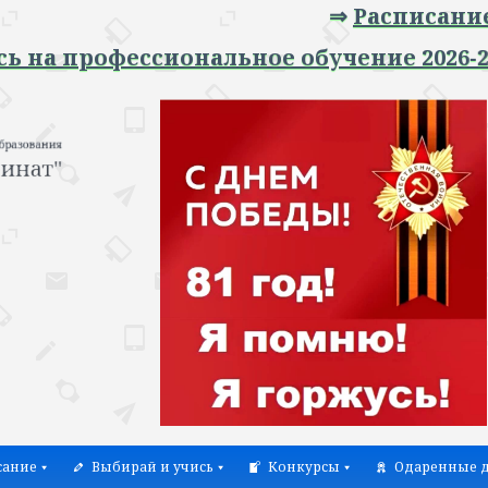
⇒
Расписание зан
 профессиональное обучение 2026-2027 у
сание
Выбирай и учись
Конкурсы
Одаренные д