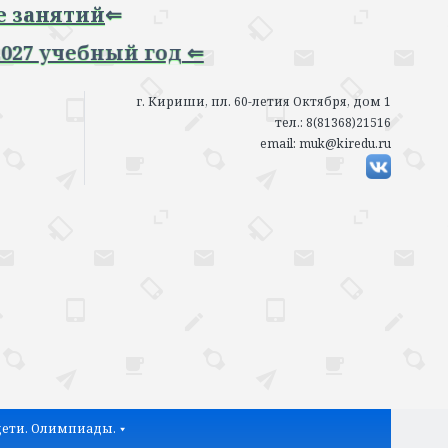
ятий
⇐
чебный год ⇐
г. Кириши, пл. 60-летия Октября, дом 1
тел.: 8(81368)21516
email: muk@kiredu.ru
ети. Олимпиады.