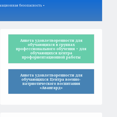
ационная безопасность
Анкета удовлетворенности для
обучающихся в группах
профессионального обучения + для
обучающихся центра
профориентационной работы
Анкета удовлетворенности для
обучающихся Центра военно-
патриотического воспитания
«Авангард»