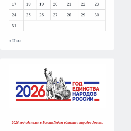
17
18
19
20
21
22
23
24
25
26
27
28
29
30
31
« Июл
2026 год объявлен в России Годом единства народов России.