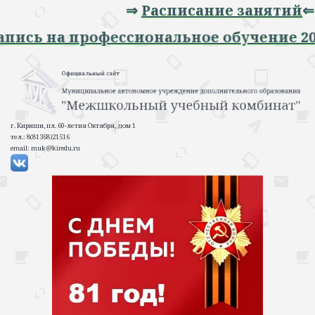
⇒
Расписание занятий
⇐
⇒ Запись на профессиональное обучение
г. Кириши, пл. 60-летия Октября, дом 1
тел.: 8(81368)21516
email: muk@kiredu.ru