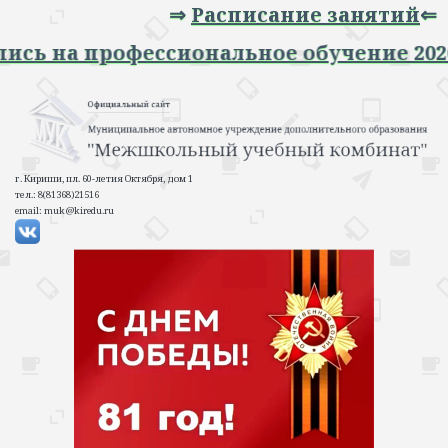
⇒
Расписание занятий
⇐
 Запись на профессиональное обучение 
г. Кириши, пл. 60-летия Октября, дом 1
тел.: 8(81368)21516
email: muk@kiredu.ru